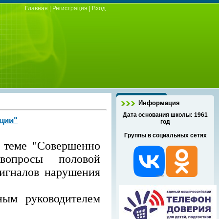
Главная
|
Регистрация
|
Вход
Информация
Дата основания школы: 1961
ции"
год
Группы в социальных сетях
 теме "Совершенно
вопросы половой
сигналов нарушения
ным руководителем