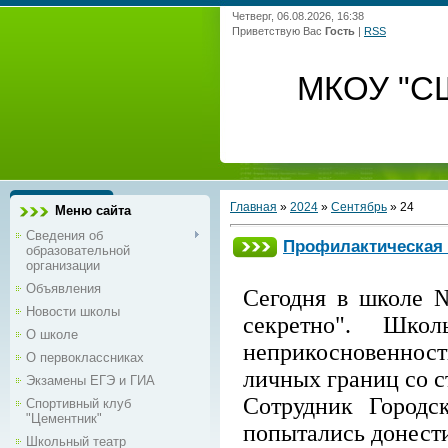
Четверг, 06.08.2026, 16:38
Приветствую Вас
Гость
|
RSS
МКОУ "С
Главная
»
2024
»
Сентябрь
»
24
Меню сайта
Сведения об
Профилактическая б
образовательной
организации
Объявления
Сегодня в школе 
Новости школы
секретно". Шко
О школе
неприкосновенност
О первоклассниках
личных границ со 
Экзамены ЕГЭ и ГИА
Сотрудник Городс
Спортивный клуб
"Цементник"
попытались донест
Школьный театр