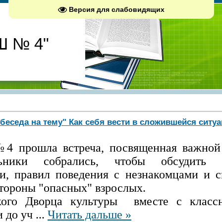
Версия для слабовидящих
Ш № 4"
еседа на тему" Как себя вести в сложившейся ситуа
№4 прошла встреча, посвященная важной
льники собрались, чтобы обсудить 
и, правил поведения с незнакомцами и 
стороны "опасных" взрослых.
кого Дворца культуры вместе с класс
и до уч
...
Читать дальше »