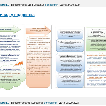
 помощь
|
Просмотров:
118
|
Добавил:
school4mih
|
Дата:
24.09.2024
уицид у подростка
 помощь
|
Просмотров:
96
|
Добавил:
school4mih
|
Дата:
24.09.2024