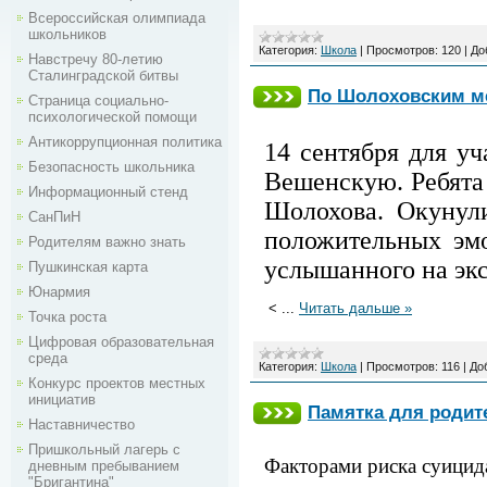
Всероссийская олимпиада
школьников
Категория:
Школа
|
Просмотров:
120
|
До
Навстречу 80-летию
Сталинградской битвы
По Шолоховским м
Страница социально-
психологической помощи
Антикоррупционная политика
14 сентября для уч
Безопасность школьника
Вешенскую. Ребята
Информационный стенд
Шолохова. Окунул
СанПиН
положительных эмо
Родителям важно знать
услышанного на эк
Пушкинская карта
Юнармия
<
...
Читать дальше »
Точка роста
Цифровая образовательная
среда
Категория:
Школа
|
Просмотров:
116
|
До
Конкурс проектов местных
инициатив
Памятка для родит
Наставничество
Пришкольный лагерь с
Факторами риска суицида
дневным пребыванием
"Бригантина"