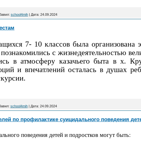
бавил:
school4mih
|
Дата:
24.09.2024
естам
ащихся 7- 10 классов была организована 
 познакомились с жизнедеятельностью вели
ись в атмосферу казачьего быта в х. Кр
ций и впечатлений осталась в душах реб
скурсии.
бавил:
school4mih
|
Дата:
24.09.2024
елей по профилактике суицидального поведения дет
льного поведения детей и подростков могут быть: