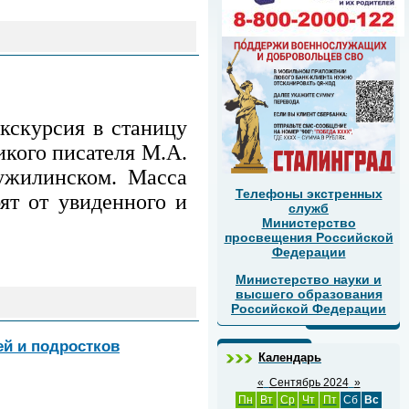
экскурсия в станицу
кого писателя М.А.
ужилинском. Масса
Телефоны экстренных
ят от увиденного и
служб
Министерство
просвещения Российской
Федерации
Министерство науки и
высшего образования
Российской Федерации
ей и подростков
Календарь
«
Сентябрь 2024
»
Пн
Вт
Ср
Чт
Пт
Сб
Вс