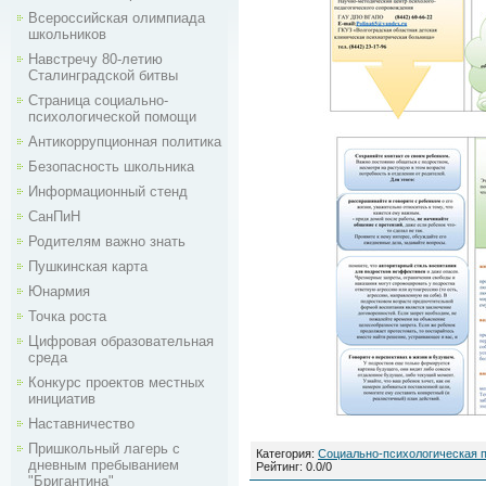
Всероссийская олимпиада
школьников
Навстречу 80-летию
Сталинградской битвы
Страница социально-
психологической помощи
Антикоррупционная политика
Безопасность школьника
Информационный стенд
СанПиН
Родителям важно знать
Пушкинская карта
Юнармия
Точка роста
Цифровая образовательная
среда
Конкурс проектов местных
инициатив
Наставничество
Пришкольный лагерь с
Категория
:
Социально-психологическая
дневным пребыванием
Рейтинг
:
0.0
/
0
"Бригантина"