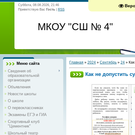
Суббота, 08.08.2026, 21:46
Вер
Приветствую Вас
Гость
|
RSS
МКОУ "СШ № 4"
Главная
»
2024
»
Сентябрь
»
24
» Как
Меню сайта
Сведения об
Как не допустить с
образовательной
организации
Объявления
Новости школы
О школе
О первоклассниках
Экзамены ЕГЭ и ГИА
Спортивный клуб
"Цементник"
Школьный театр