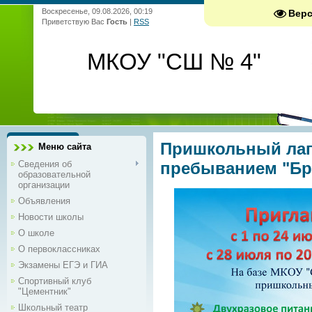
Воскресенье, 09.08.2026, 00:19
Вер
Приветствую Вас
Гость
|
RSS
МКОУ "СШ № 4"
Пришкольный лаг
Меню сайта
Сведения об
пребыванием "Бр
образовательной
организации
Объявления
Новости школы
О школе
О первоклассниках
Экзамены ЕГЭ и ГИА
Спортивный клуб
"Цементник"
Школьный театр