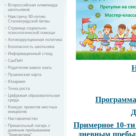
Всероссийская олимпиада
школьников
Навстречу 80-летию
Сталинградской битвы
Страница социально-
психологической помощи
Антикоррупционная политика
Безопасность школьника
Информационный стенд
СанПиН
Родителям важно знать
Пушкинская карта
Юнармия
Точка роста
Цифровая образовательная
Программа
среда
Конкурс проектов местных
Д
инициатив
Наставничество
Примерное 10-ти
Пришкольный лагерь с
дневным пребыванием
дневным пребыв
"Бригантина"