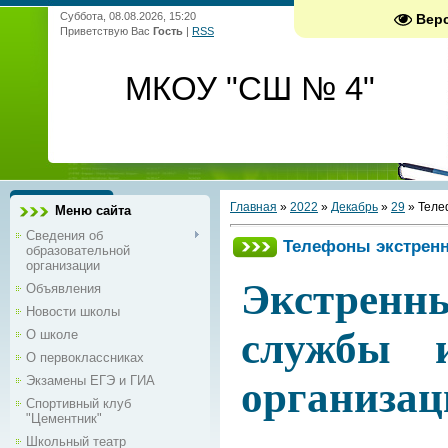
Суббота, 08.08.2026, 15:20
Вер
Приветствую Вас
Гость
|
RSS
МКОУ "СШ № 4"
Главная
»
2022
»
Декабрь
»
29
» Теле
Меню сайта
Сведения об
Телефоны экстрен
образовательной
организации
Экстренн
Объявления
Новости школы
службы 
О школе
О первоклассниках
Экзамены ЕГЭ и ГИА
организац
Спортивный клуб
"Цементник"
Школьный театр