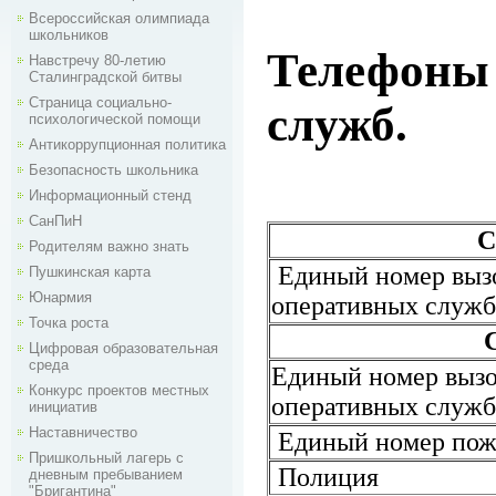
Всероссийская олимпиада
школьников
Телефон
Навстречу 80-летию
Сталинградской битвы
Страница социально-
служб.
психологической помощи
Антикоррупционная политика
Безопасность школьника
Информационный стенд
СанПиН
С
Родителям важно знать
Единый номер вызо
Пушкинская карта
Юнармия
оперативных слу
Точка роста
Цифровая образовательная
среда
Единый номер вызо
Конкурс проектов местных
оперативных служб
инициатив
Наставничество
Единый номер пожа
Пришкольный лагерь с
Полиция
дневным пребыванием
"Бригантина"