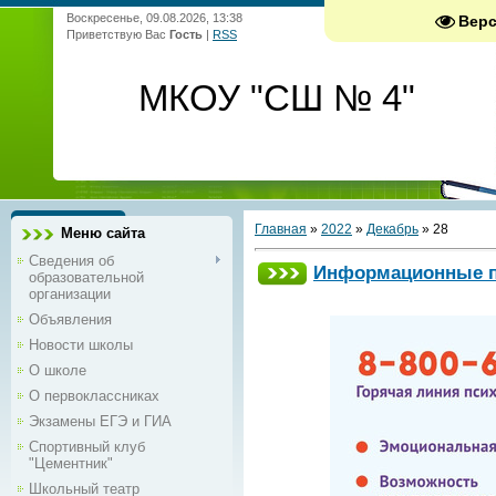
Воскресенье, 09.08.2026, 13:38
Вер
Приветствую Вас
Гость
|
RSS
МКОУ "СШ № 4"
Главная
»
2022
»
Декабрь
»
28
Меню сайта
Сведения об
Информационные 
образовательной
организации
Объявления
Новости школы
О школе
О первоклассниках
Экзамены ЕГЭ и ГИА
Спортивный клуб
"Цементник"
Школьный театр