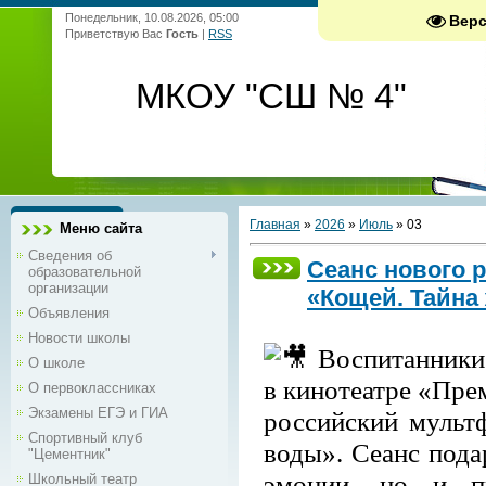
Понедельник, 10.08.2026, 05:00
Вер
Приветствую Вас
Гость
|
RSS
МКОУ "СШ № 4"
Главная
»
2026
»
Июль
»
03
Меню сайта
Сведения об
Сеанс нового 
образовательной
организации
«Кощей. Тайна
Объявления
Новости школы
Воспитанники
О школе
в кинотеатре «Пре
О первоклассниках
Экзамены ЕГЭ и ГИА
российский мульт
Спортивный клуб
воды». Сеанс пода
"Цементник"
эмоции, но и 
Школьный театр