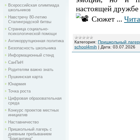
Всероссийская олимпиада
настоящей дружбе 
школьников
Сюжет
...
Чита
Навстречу 80-летию
Сталинградской битвы
Страница социально-
психологической помощи
Антикоррупционная политика
Категория:
Пришкольный лагерь
school4mih
|
Дата:
03.07.2026
Безопасность школьника
Информационный стенд
СанПиН
Родителям важно знать
Пушкинская карта
Юнармия
Точка роста
Цифровая образовательная
среда
Конкурс проектов местных
инициатив
Наставничество
Пришкольный лагерь с
дневным пребыванием
"Бригантина"