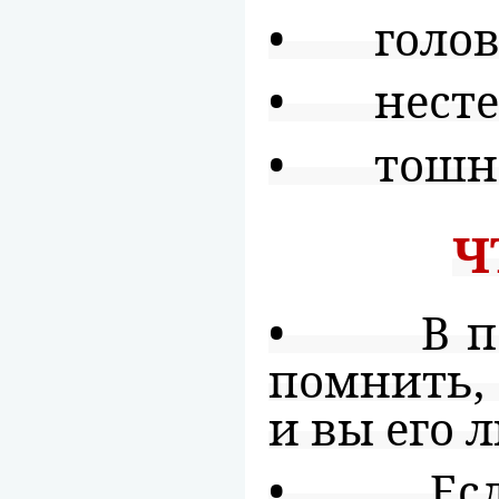
• головн
• несте
• тошнот
Ч
• В пер
помнить, 
и вы его 
• Если 