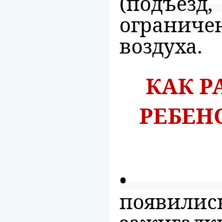
(подъезд,
огранич
воздуха.
КАК Р
РЕБЕН
• в л
появил