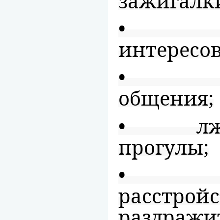
зажигалки
• пот
интересов
• изм
общения;
• лживо
прогулы;
• эм
расстройс
раздражи