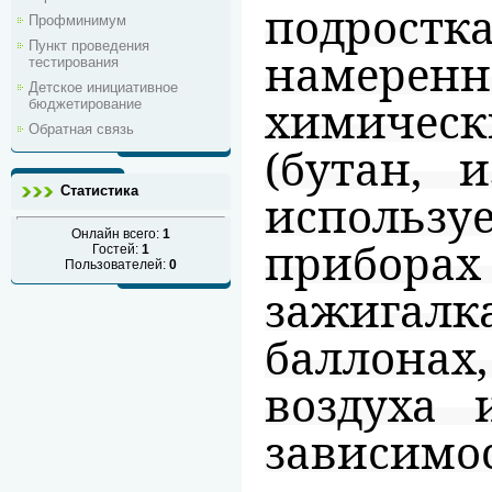
подрос
Профминимум
Пункт проведения
намеренн
тестирования
Детское инициативное
химическ
бюджетирование
Обратная связь
(бутан, 
Статистика
использ
Онлайн всего:
1
прибо
Гостей:
1
Пользователей:
0
зажигалк
баллон
воздуха 
зависимос