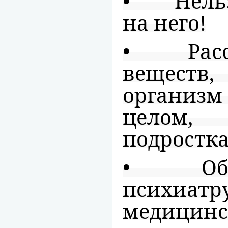
• Нельзя
на него!
• Расска
веществ
организм
целом,
подростка
• Обрат
психиат
медицинс