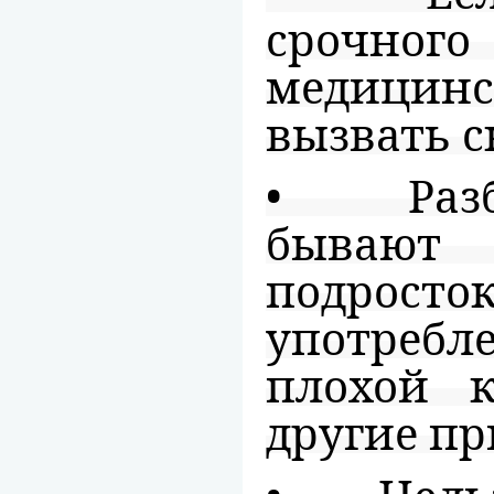
срочн
медици
вызвать 
• Разбер
бывают
подро
употребл
плохой 
другие п