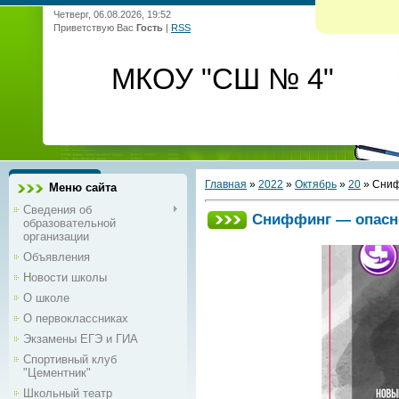
Четверг, 06.08.2026, 19:52
Приветствую Вас
Гость
|
RSS
МКОУ "СШ № 4"
Главная
»
2022
»
Октябрь
»
20
» Сниф
Меню сайта
Сведения об
Сниффинг — опасн
образовательной
организации
Объявления
Новости школы
О школе
О первоклассниках
Экзамены ЕГЭ и ГИА
Спортивный клуб
"Цементник"
Школьный театр