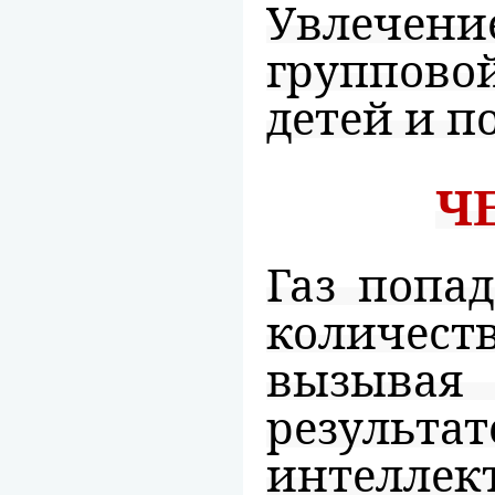
Увлечение
группов
детей и по
Ч
Газ попад
количес
вызывая 
результ
интелл