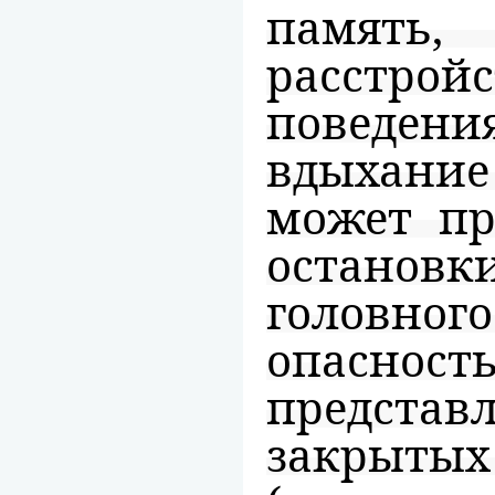
памят
расстро
поведени
вдыхани
может пр
остановк
головно
опасн
предст
закрыт