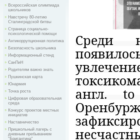
Всероссийская олимпиада
школьников
Навстречу 80-летию
Сталинградской битвы
Страница социально-
психологической помощи
Среди н
Антикоррупционная политика
появилос
Безопасность школьника
Информационный стенд
увлечен
СанПиН
Родителям важно знать
токсиком
Пушкинская карта
Юнармия
англ. to
Точка роста
Цифровая образовательная
Орен
среда
Конкурс проектов местных
зафикси
инициатив
Наставничество
несчас
Пришкольный лагерь с
дневным пребыванием
"Бригантина"