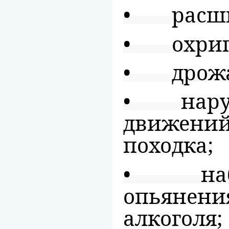
• расши
• охрипл
• дрожа
• наруш
движен
походка;
• наблю
опьянен
алкоголя;