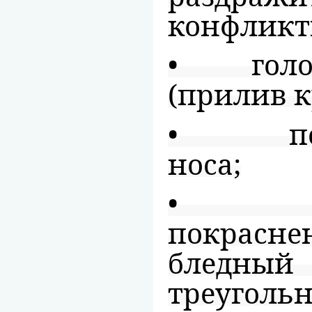
конфликт
• голова
(прилив к
• покр
носа;
• на 
покрасне
бледн
треугольн