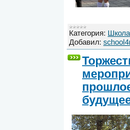
Категория:
Школа
Добавил:
school4
Торжест
меропр
прошлое
будуще