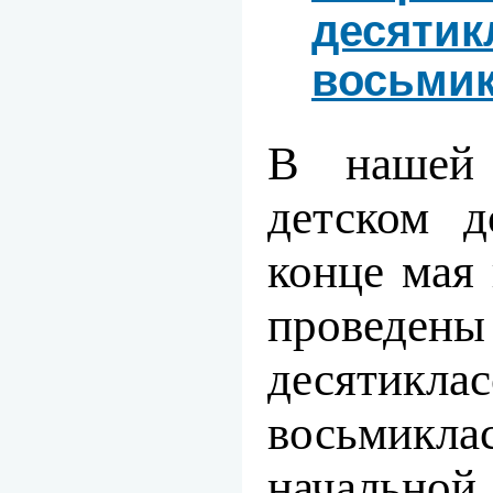
десятик
восьми
В наше
детском д
конце мая
провед
десятик
восьмик
началь