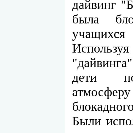
дайвинг "
была бло
учащихся
Испол
"дайвинга
дети по
атмос
блокадно
Были испо