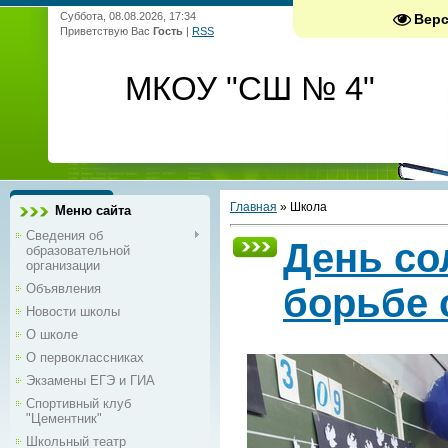
Суббота, 08.08.2026, 17:34
Вер
Приветствую Вас
Гость
|
RSS
МКОУ "СШ № 4"
Главная
»
Школа
Меню сайта
Сведения об
День со
образовательной
организации
Объявления
борьбе 
Новости школы
О школе
О первоклассниках
Экзамены ЕГЭ и ГИА
Спортивный клуб
"Цементник"
Школьный театр