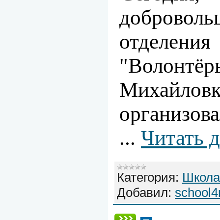
доброво
отдел
"Волонтё
Михайловк
организов
...
Читать 
Категория:
Школа
Добавил:
school4