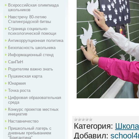
Всероссийская олимпиада
школьников
Навстречу 80-летию
Сталинградской битвы
Страница социально-
психологической помощи
Антикоррупционная политика
Безопасность школьника
Информационный стенд
СанПиН
Родителям важно знать
Пушкинская карта
Юнармия
Точка роста
Цифровая образовательная
среда
Конкурс проектов местных
инициатив
Наставничество
Категория:
Школа
Пришкольный лагерь с
дневным пребыванием
Добавил:
school4
"Бригантина"