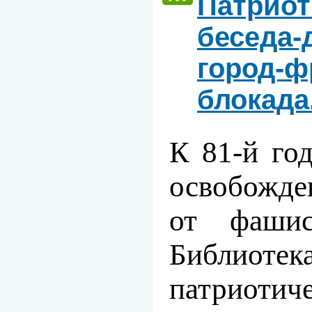
Патриот
беседа-
город-ф
блокада.
К 81-й го
освобожде
от фашис
Библиот
патриоти