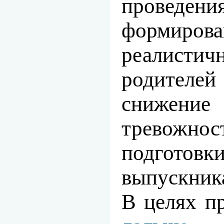
проведен
формирова
реалист
родите
снижение
тревожн
подготов
выпускник
В целях п