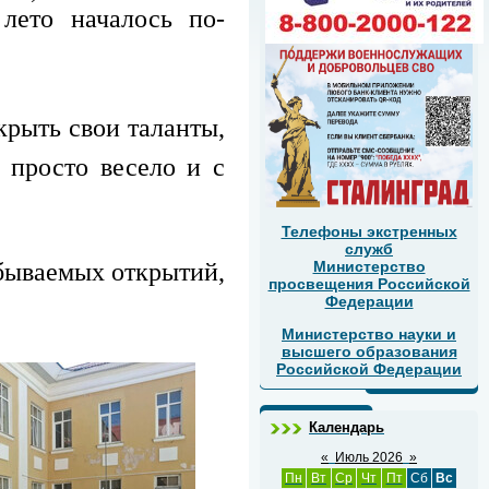
лето началось по-
крыть свои таланты,
и просто весело и с
Телефоны экстренных
служб
абываемых открытий,
Министерство
просвещения Российской
Федерации
Министерство науки и
высшего образования
Российской Федерации
Календарь
«
Июль 2026
»
Пн
Вт
Ср
Чт
Пт
Сб
Вс