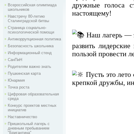
дружные голоса ст
Всероссийская олимпиада
школьников
настоящему!
Навстречу 80-летию
Сталинградской битвы
Страница социально-
психологической помощи
Наш лагерь — э
Антикоррупционная политика
развить лидерские 
Безопасность школьника
пользой провести л
Информационный стенд
СанПиН
Родителям важно знать
Пусть это лето
Пушкинская карта
Юнармия
крепкой дружбы, ин
Точка роста
Цифровая образовательная
среда
Конкурс проектов местных
инициатив
Наставничество
Пришкольный лагерь с
дневным пребыванием
"Бригантина"