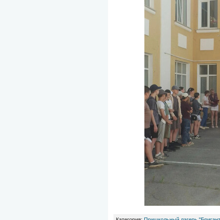
Категория
:
Пришкольный лагерь "Бриган