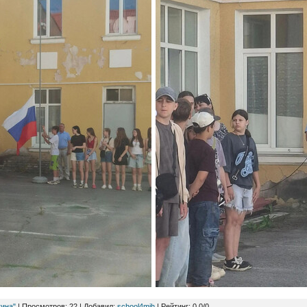
тина"
|
Просмотров
:
22
|
Добавил
:
school4mih
|
Рейтинг
:
0.0
/
0