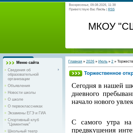
Воскресенье, 09.08.2026, 11:38
Приветствую Вас
Гость
|
RSS
МКОУ "С
Главная
»
2026
»
Июль
»
2
» Торжеств
Меню сайта
Сведения об
Торжественное отк
образовательной
организации
Сегодня в нашей шк
Объявления
дневного пребыван
Новости школы
О школе
начало нового увлек
О первоклассниках
Экзамены ЕГЭ и ГИА
Спортивный клуб
С самого утра на
"Цементник"
предвкушения инте
Школьный театр