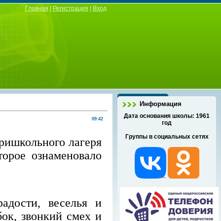
Главная
|
Регистрация
|
Вход
Информация
Дата основания школы: 1961
09:42
год
Группы в социальных сетях
ришкольного лагеря
торое ознаменовало
адости, веселья и
ок, звонкий смех и